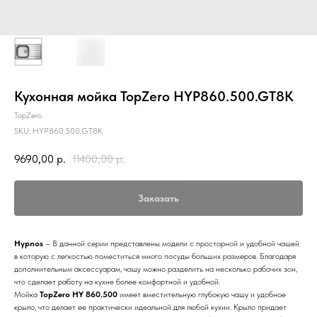
Кухонная мойка TopZero HYP860.500.GT8K
TopZero
SKU:
HYP860.500.GT8K
9690,00
р.
11400,00
р.
Заказать
Hypnos
– В данной серии представлены модели с просторной и удобной чашей
в которую с легкостью поместиться много посуды больших размеров. Благодаря
дополнительным аксессуарам, чашу можно разделить на несколько рабочих зон,
что сделает работу на кухне более комфортной и удобной.
Мойка
TopZero HY 860.500
имеет вместительную глубокую чашу и удобное
крыло, что делает ее практически идеальной для любой кухни. Крыло придает