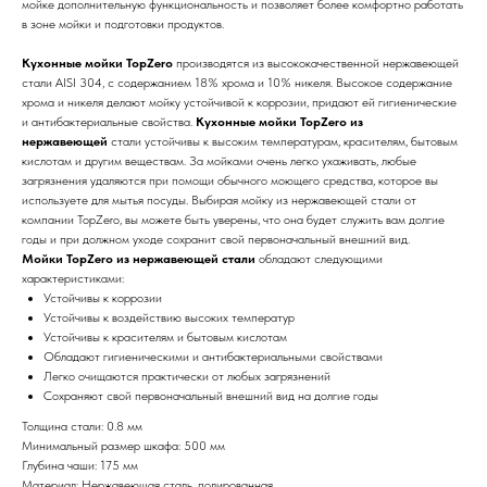
мойке дополнительную функциональность и позволяет более комфортно работать
в зоне мойки и подготовки продуктов.
Кухонные мойки TopZero
производятся из высококачественной нержавеющей
стали AISI 304, с содержанием 18% хрома и 10% никеля. Высокое содержание
хрома и никеля делают мойку устойчивой к коррозии, придают ей гигиенические
и антибактериальные свойства.
Кухонные мойки TopZero из
нержавеющей
стали устойчивы к высоким температурам, красителям, бытовым
кислотам и другим веществам. За мойками очень легко ухаживать, любые
загрязнения удаляются при помощи обычного моющего средства, которое вы
используете для мытья посуды. Выбирая мойку из нержавеющей стали от
компании TopZero, вы можете быть уверены, что она будет служить вам долгие
годы и при должном уходе сохранит свой первоначальный внешний вид.
Мойки TopZero из нержавеющей стали
обладают следующими
характеристиками:
Устойчивы к коррозии
Устойчивы к воздействию высоких температур
Устойчивы к красителям и бытовым кислотам
Обладают гигиеническими и антибактериальными свойствами
Легко очищаются практически от любых загрязнений
Сохраняют свой первоначальный внешний вид на долгие годы
Толщина стали: 0.8 мм
Минимальный размер шкафа: 500 мм
Глубина чаши: 175 мм
Материал: Нержавеющая сталь, полированная