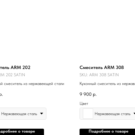
тель ARM 202
Смеситель ARM 308
RM 202 SATIN
SKU:
ARM 308 SATIN
ый смеситель из нержавеющей стали
Кухонный смеситель из нержа
р.
9 900
р.
Цвет
Нержавеющая сталь
Нержавеющая сталь
дробнее о товаре
Подробнее о товаре