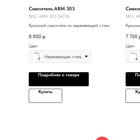
Смеситель ARM 303
Смеси
SKU:
ARM 303 SATIN
SKU:
A
Кухонный смеситель из нержавеющей стали
Кухонн
8 800
р.
7 700
Цвет
Цвет
Нержавеющая сталь
Подробнее о товаре
По
Купить
Ку