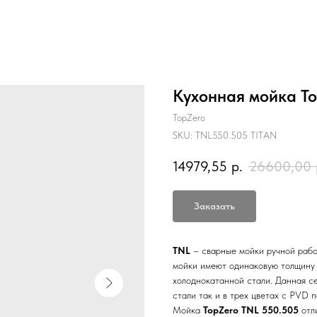
Кухонная мойка T
TopZero
SKU:
TNL550.505 TITAN
14979,55
р.
26600,00
Заказать
TNL
– cварные мойки ручной рабо
мойки имеют одинаковую толщину 
холоднокатанной стали. Данная с
стали так и в трех цветах с PVD 
Мойка
TopZero TNL 550.505
отли