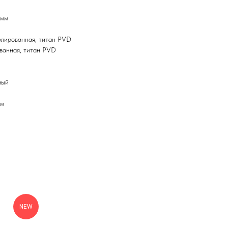
 мм
олированная, титан PVD
ванная, титан PVD
ный
мм
NEW