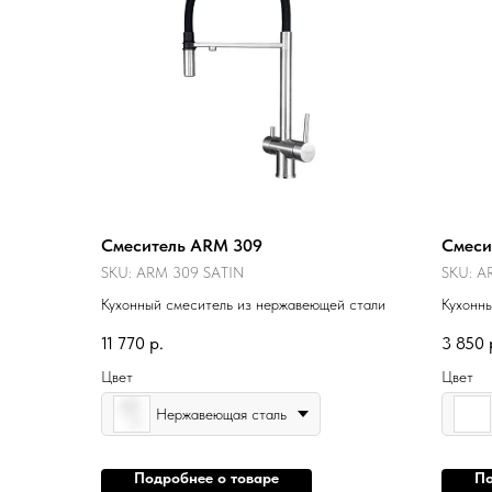
Смеситель ARM 309
Смеси
SKU:
ARM 309 SATIN
SKU:
A
Кухонный смеситель из нержавеющей стали
Кухонн
11 770
р.
3 850
Цвет
Цвет
Нержавеющая сталь
Подробнее о товаре
По