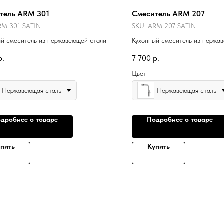
тель ARM 301
Смеситель ARM 207
RM 301 SATIN
SKU:
ARM 207 SATIN
ый смеситель из нержавеющей стали
Кухонный смеситель из нержа
р.
7 700
р.
Цвет
Нержавеющая сталь
Нержавеющая сталь
дробнее о товаре
Подробнее о товаре
пить
Купить