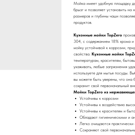
Мойка имеет удобную площадку дл
брызг и позволяет установить на
размеров и глубины чаши позволяе
продуктов.
Кухонные мойки TopZero
произв
304, с содержанием 18% хрома и 
мойку устойчивой к коррозии, пр
свойства.
Кухонные мойки TopZ
температурам, красителям, бытов
ухаживать, любые загрязнения уд
используете для мытья посуды. В
вы можете быть уверены, что она 
сохранит свой первоначальный вн
Мойки TopZero из нержавеюще
Устойчивы к коррозии
Устойчивы к воздействию высо
Устойчивы к красителям и быт
Обладают гигиеническими и а
Легко очищаются практически 
Сохраняют свой первоначальны