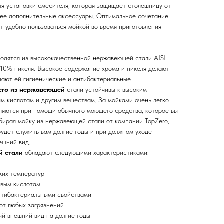
я установки смесителя, которая защищает столешницу от
 нее дополнительные аксессуары. Оптимальное сочетание
т удобно пользоваться мойкой во время приготовления
одятся из высококачественной нержавеющей стали AISI
10% никеля. Высокое содержание хрома и никеля делают
идают ей гигиенические и антибактериальные
ero из нержавеющей
стали устойчивы к высоким
ым кислотам и другим веществам. За мойками очень легко
аляются при помощи обычного моющего средства, которое вы
ыбирая мойку из нержавеющей стали от компании TopZero,
будет служить вам долгие годы и при должном уходе
ешний вид.
й стали
обладают следующими характеристиками:
ких температур
овым кислотам
нтибактериальными свойствами
от любых загрязнений
й внешний вид на долгие годы