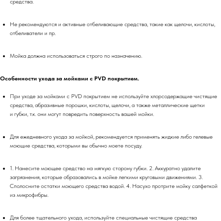
средства.
Не рекомендуются и активные отбеливающие средства, такие как щелочи, кислоты,
отбеливатели и пр.
Мойка должна использоваться строго по назначению.
Особенности ухода за мойками с РVD покрытием.
При уходе за мойками с PVD покрытием не используйте хлорсодержащие чистящие
средства, абразивные порошки, кислоты, щелочи, а также металлические щетки
и губки, т.к. они могут повредить поверхность вашей мойки.
Для ежедневного ухода за мойкой, рекомендуется применять жидкие либо гелевые
моющие средства, которыми вы обычно моете посуду.
1. Нанесите моющее средство на мягкую сторону губки. 2. Аккуратно удалите
загрязнения, которые образовались в мойке легкими круговыми движениями. 3.
Сполосните остатки моющего средства водой. 4. Насухо протрите мойку салфеткой
из микрофибры.
Для более тщательного ухода, используйте специальные чистящие средства