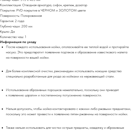
Комплектация: Отводная арматура, сифон, крепеж, дозатор
Покрытие: PVD покрытие в ЧЕРНОМ и ЗОЛОТОМ цвете
Поверхность: Полированная
Гарантия: 2 года
Глубина чаши: 200 мм
Крыло: Да
Количество чаш: 1
Информация по уходу
После каждого использования мойки, ополаскивайте ее теплой водой и протирайте
насухо. Это предотвратит появление подтеков и образование известкового налета
на поверхности вашей мойки.
Для более комплексной очистки, рекомендуем использовать моющие средства
специально разработанные для ухода за мойками из нержавеющей стали.
Использование абразивных порошков нежелательно, поскольку они приводят
к появлению царапин и постепенному потускнению поверхности.
Нельзя допускать, чтобы мойка контактировала с какими-либо ржавыми предметами,
поскольку это может привести к появлению пятен ржавчины на поверхности мойки.
Также нельзя использовать для чистки острые предметы, наждачку и абразивные