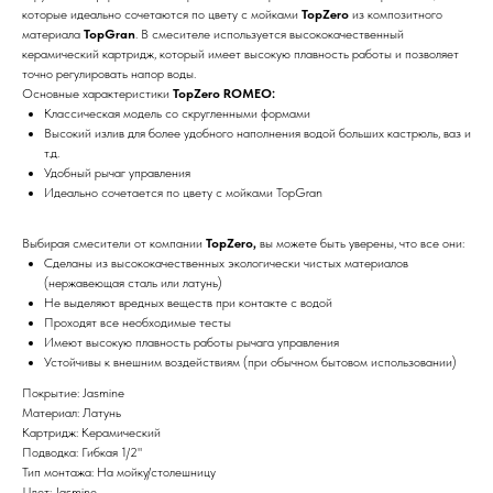
которые идеально сочетаются по цвету с мойками
TopZero
из композитного
материала
TopGran
. В смесителе используется высококачественный
керамический картридж, который имеет высокую плавность работы и позволяет
точно регулировать напор воды.
Основные характеристики
TopZero ROMEO:
Классическая модель со скругленными формами
Высокий излив для более удобного наполнения водой больших кастрюль, ваз и
т.д.
Удобный рычаг управления
Идеально сочетается по цвету с мойками TopGran
Выбирая смесители от компании
TopZero,
вы можете быть уверены, что все они:
Сделаны из высококачественных экологически чистых материалов
(нержавеющая сталь или латунь)
Не выделяют вредных веществ при контакте с водой
Проходят все необходимые тесты
Имеют высокую плавность работы рычага управления
Устойчивы к внешним воздействиям (при обычном бытовом использовании)
Покрытие: Jasmine
Материал: Латунь
Картридж: Керамический
Подводка: Гибкая 1/2"
Тип монтажа: На мойку/столешницу
Цвет: Jasmine