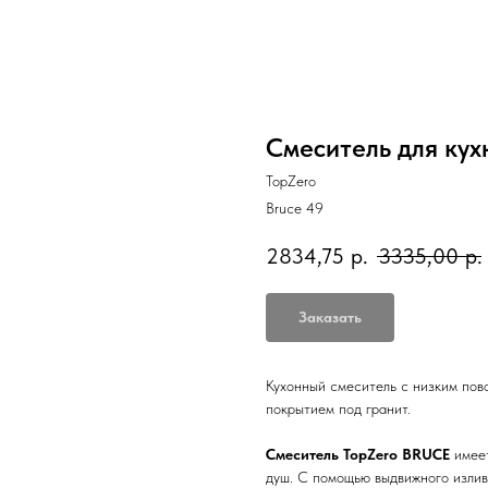
Смеситель для кухн
TopZero
Bruce 49
2834,75
р.
3335,00
р.
Заказать
Кухонный смеситель с низким пов
покрытием под гранит.
Смеситель
TopZero BRUCE
имеет
душ. С помощью выдвижного излива