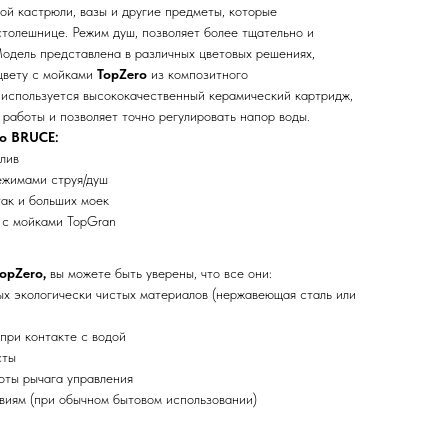
ой кастрюли, вазы и другие предметы, которые
столешнице. Режим душ, позволяет более тщательно и
Модель представлена в различных цветовых решениях,
цвету с мойками
TopZero
из композитного
 используется высококачественный керамический картридж,
работы и позволяет точно регулировать напор воды.
ro BRUCE:
лив
ежимами струя/душ
так и больших моек
 с мойками TopGran
opZero,
вы можете быть уверены, что все они:
х экологически чистых материалов (нержавеющая сталь или
при контакте с водой
сты
оты рычага управления
виям (при обычном бытовом использовании)