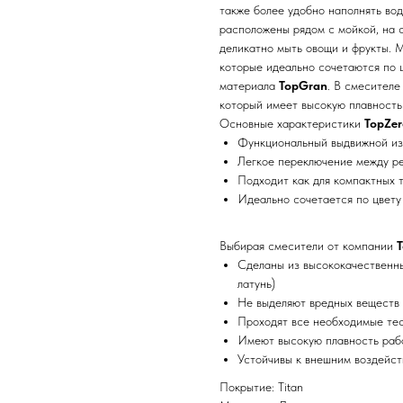
также более удобно наполнять вод
расположены рядом с мойкой, на 
деликатно мыть овощи и фрукты. 
которые идеально сочетаются по 
материала
TopGran
. В смесителе
который имеет высокую плавность 
Основные характеристики
TopZe
Функциональный выдвижной из
Легкое переключение между р
Подходит как для компактных 
Идеально сочетается по цвету
Выбирая смесители от компании
T
Сделаны из высококачественны
латунь)
Не выделяют вредных веществ 
Проходят все необходимые те
Имеют высокую плавность раб
Устойчивы к внешним воздейст
Покрытие: Titan