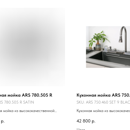
ная мойка ARS 780.505 R
Кухонная мойка ARS 750.
S 780.505 R SATIN
SKU:
ARS 750.460 SET 9 BL
я мойка из высококачественной
Кухонная мойка из высококаче
еющей стали.
нержавеющей стали.
р.
42 800
р.
Цвет