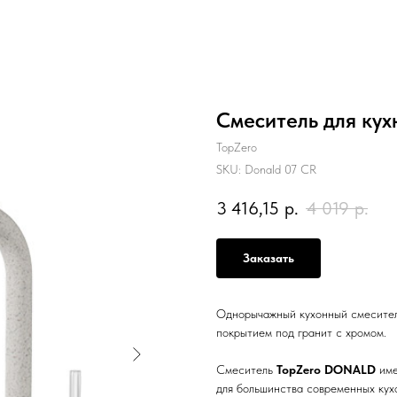
Смеситель для кухн
TopZero
SKU:
Donald 07 CR
3 416,15
р.
4 019
р.
Заказать
Однорычажный кухонный смесител
покрытием под гранит с хромом.
Смеситель
TopZero DONALD
име
для большинства современных кух