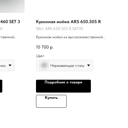
460 SET 3
Кухонная мойка ARS 650.505 R
CK
SKU:
ARS 650.505 R SATIN
ственной
Кухонная мойка из высококачественной
нержавеющей стали.
10 700
р.
Цвет
ием
Нержавеющая сталь
Подробнее о товаре
Купить