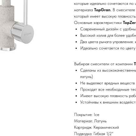
которые идеально сочетаются по 
материала
TopGran
. В смесителе
который имеет высокую плавность 
Основные характеристики
TopZe
Современный дизайн с удобны
Высокий излив для более удобн
Два цвета рычага управления: 
Идеально сочетается по цвету
Выбирая смесители от компании
T
Сделаны из высококачественны
латунь)
Не выделяют вредных веществ 
Проходят все необходимые те
Имеют высокую плавность раб
Устойчивы к внешним воздейст
Покрытие: Ice
Материал: Латунь
Картридж: Керамический
Подводка: Гибкая 1/2"