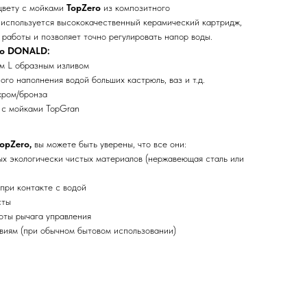
цвету с мойками
TopZero
из композитного
 используется высококачественный керамический картридж,
работы и позволяет точно регулировать напор воды.
ro DONALD:
м L образным изливом
ого наполнения водой больших кастрюль, ваз и т.д.
хром/бронза
 с мойками TopGran
opZero,
вы можете быть уверены, что все они:
х экологически чистых материалов (нержавеющая сталь или
при контакте с водой
сты
оты рычага управления
виям (при обычном бытовом использовании)