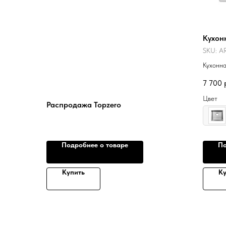
Кухон
SKU:
AR
Кухонна
нержав
7 700
Цвет
Распродажа Topzero
Подробнее о товаре
По
Купить
Ку