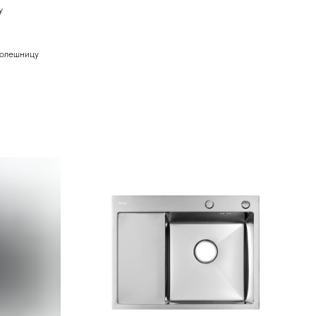
у
толешницу