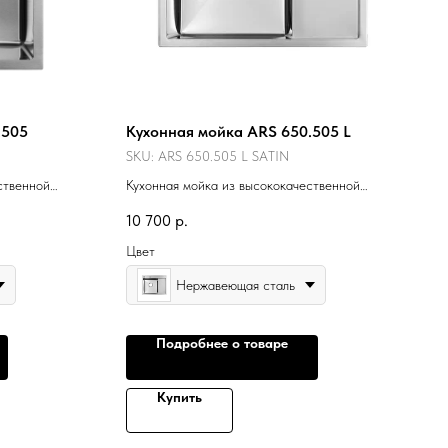
.505
Кухонная мойка ARS 650.505 L
SKU:
ARS 650.505 L SATIN
ственной
Кухонная мойка из высококачественной
нержавеющей стали.
10 700
р.
Цвет
Нержавеющая сталь
Подробнее о товаре
Купить