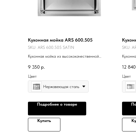
Кухонная мойка ARS 600.505
Кухон
SKU:
ARS 600.505 SATIN
SKU:
AR
Кухонная мойка из высококачественной
Кухонна
нержавеющей стали.
нержав
9 350
р.
12 840
Цвет
Цвет
Нержавеющая сталь
Подробнее о товаре
По
Купить
Ку